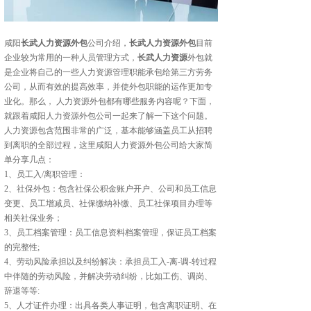
咸阳
长武人力资源外包
公司介绍，
长武人力资源外包
目前
企业较为常用的一种人员管理方式，
长武人力资源
外包就
是企业将自己的一些人力资源管理职能承包给第三方劳务
公司，从而有效的提高效率，并使外包职能的运作更加专
业化。那么， 人力资源外包都有哪些服务内容呢？下面，
就跟着咸阳人力资源外包公司一起来了解一下这个问题。
人力资源包含范围非常的广泛，基本能够涵盖员工从招聘
到离职的全部过程，这里咸阳人力资源外包公司给大家简
单分享几点：
1、员工入/离职管理：
2、社保外包：包含社保公积金账户开户、公司和员工信息
变更、员工增减员、社保缴纳补缴、员工社保项目办理等
相关社保业务；
3、员工档案管理：员工信息资料档案管理，保证员工档案
的完整性;
4、劳动风险承担以及纠纷解决：承担员工入-离-调-转过程
中伴随的劳动风险，并解决劳动纠纷，比如工伤、调岗、
辞退等等:
5、人才证件办理：出具各类人事证明，包含离职证明、在