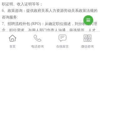
职证明、收入证明等等；
6、政策咨询：提供政府关系人力资源劳动关系政策法规的
咨询服务:
7、招聘流程外包 (RPO)：从确定职位描述，到分析用人理
念、职位需求、与用人部门负责人沟通，筛选简历，人才
测评，面试到录用通知，直至候选人报到的所有环节，提
供“起点到终点”的一站式服务
首页
电话咨询
在线留言
微信咨询
8、猎头服务：为企业搜寻和推荐高级人才，为企业发展注
入源源不断的动力。
长武人力资源外包多少钱？长武劳务派遣报价？长武劳务
外包好不好？陕西金伯乐人力资源有限公司专业长武人力
资源外包,长武劳务派遣,长武劳务外包,长武社保代缴,的公
司
相关标签：
咸阳人力资源外包
,
咸阳劳务派遣
,
咸阳劳务外
包
,
咸阳社保代缴
,
上一条：
企业选择长武人力资源外包的理由
下一条：
如何选择长武劳务外包公司