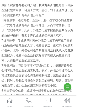
咸阳
长武劳务外包
公司介绍，
长武劳务外包
也是当下许多
企业比较常用的一种用工方式，那么，对于企业来说，为
什么要选择咸阳劳务外包公司呢？
1.降低成本：通过外包，企业可以将一些非核心的业务或
工作交给专业的劳务外包公司处理，从而节省招聘、培
训、管理等成本。此外，外包公司通常能提供更具竞争力
的薪酬和福利，有助于降低企业的整体用工成本。
2.提高效率：专业的咸阳劳务外包公司通常拥有更丰富的
行业经验和更专业的人才，能够更快速、更准确地完成工
作任务。此外，外包公司通常具有更灵活的
长武人力资源
配置能力，能够根据企业的实际需求调整人员数量和结
构，从而提高企业的运营效率。
3.降低风险：与自行招聘和管理员工相比，使用劳务外包
公司可以降低企业的用工风险。例如，外包公司通常会为
其员工提供全面的社会保险和福利待遇，减轻企业的负
担；同时，外包公司也会对其员工的招聘、培训、管理等
方面负责，减少企业的用工纠纷和劳动争议。
4.专注于核心业务：通过将一些非核心的业务或工作外包
出去，企业可以更专注于自身的核心业务和发展战略，从
而提高企业的核心竞争力。
长武人力资源外包多少钱？长武劳务派遣报价？长武劳务
首页
电话咨询
在线留言
微信咨询