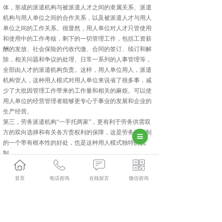
体，形成的派遣机构与被派遣人才之间的隶属关系、派遣
机构与用人单位之间的合作关系，以及被派遣人才与用人
单位之间的工作关系。很显然，用人单位对人才只管使用
和使用中的工作考核，剩下的一切管理工作，包括工资薪
酬的发放、社会保险的代收代缴、合同的签订、续订和解
除，相关问题和争议的处理、日常一系列的人事管理等，
全部由人才的派遣机构负责。这样，用人单位用人，派遣
机构管人，这种用人模式对用人单位来说省了很多事，减
少了大批因管理工作带来的工作量和相关的麻烦。可以使
用人单位的经营管理者能够更专心于事业的发展和企业的
生产经营。
第三，劳务派遣机构“一手托两家”，更有利于劳务供需双
方的双向选择和有关各方责权利的保障，这是劳务派遣制
的一个带有根本性的好处，也是这种用人模式独特的机
制。
在中国加入世贸的新背景下，为适应来自国际和国内日益
剧烈的市场竞争的需要，继续保持或增创企业核心竞争优
首页
电话咨询
在线留言
微信咨询
势，企业在
长武人力资源
方面需要通过有效管理达到以下
几个方面的目标：
(一)科学合理地配置员工并制定有效的薪酬政策
(二)通过培训全面提高员工素质