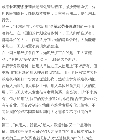
咸阳
长武劳务派遣
就是简化管理程序，减少劳动争议，分
担风险和责任，降低成本费用，自主灵活用工，规范用工
行为。
第一，“不求所有，但求所用”是
长武劳务派遣
制的一个显
著特征。在中国旧的计划经济体制下，工人归单位所有，
都是单位的人，工作是终身制，端的是铁饭碗，人员能进
不能出，工人闲置浪费现象很普遍。
在中国市场经济条件下，知识经济正在兴起，工人要流
动，“单位人”要变成“社会人”已经是大势所趋。
实行劳务派遣制，使用人单位在工人使用上“不求所有、但
求所用”这种新的用人理念得以实现。用人单位只需与劳务
派遣机构签订一份劳务派遣协议，然后由劳务派遣机构把
合适人员派到用人单位工作。用人单位只负责对工人的使
用，不与工人本人发生任何隶属关系。应当说，以“不求所
有、但求所用”为特征的劳务派遣制，特别适合于那些非公
有制企业、国企改制企业和那些经营发展变化比较快、不
同发展阶段或不同发展时期对人才需求又不尽相同的单
位。
第二，“你用人，我管人”是人才派遣制的又一个显著特
征。咸阳劳务派遣公司介绍人才派遣制的用人模式实际上
形成的是三种关系.也就是以人才派遣机构为中间行为主