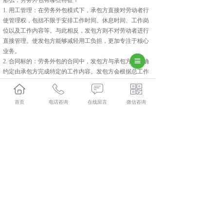
1. 用工管理：在劳务外包模式下，承包方直接对劳动者行
使管理权，包括不限于安排工作时间、休息时间、工作岗
位以及工作内容等。与此相反，发包方则不对劳动者进行
直接管理。使发包方能够减轻用工负担，更加专注于核心
业务。
2. 合同标的：劳务外包的合同中，发包方与承包方会明确
约定由承包方完成特定的工作内容。发包方会根据总工作
量、总工程款以及工作进度来向承包方支付外包费用。
3. 法律责任：
长武劳务外包业务
受《民法典》规制，仅按
照合同约定承担相应责任，不承担劳动法所要求的用工单
首页
电话咨询
在线留言
微信咨询
位所应当承担的其他责任。
总之，劳务外包作为一种新兴的用工方式，正逐渐被越来
越多的企业所接受和采用。它不仅为企业提供了灵活高效
的用工解决方案，也为劳动者提供了更多的就业机会和选
择空间。
长武人力资源外包多少钱？长武劳务派遣报价？长武劳务
外包好不好？陕西金伯乐人力资源有限公司专业长武人力
资源外包,长武劳务派遣,长武劳务外包,长武社保代缴,的公
司
相关标签：
劳务派遣
,
劳务外包
,
社保代缴
,