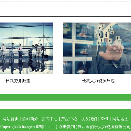
长武劳务派遣
长武人力资源外包
网站首页
|
公司简介
|
新闻中心
|
产品中心
|
联系我们
|
XML
|
网站地图
Copyright©
changwu.029jbl.com
(
点击复制
)陕西金伯乐人力资源有限公司