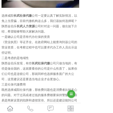
选择咸阳
长武社保代缴
公司一定要认真了解实际情况，以
免上当受骗，目前代缴机构这么多，我们该如何选择呢？
陕西金伯乐
长武人力资源
公司针对这一问题，做出如下介
绍，希望能够帮助大家解决问题。
一是确认公司是否有代办社保的资质
《营业执照》等证齐全。在政府网站上能查询到该公司的
营业资质，在考察过程中也可以要求代办工作人员出示这
些证明。
二是考虑的是地域性
陕西金伯乐发现，有些
长武社保代缴
公司只做当地的，有
些是做全国的，这就要看你的公司是什么性质了，如果你
们公司也是连锁公司，那就同样也选择服务面广的大公
司，这里建议还是要选当地企业才会更放心。
三是社保代缴费用
既然选择咸阳社保代缴，那收费问题也是消费者比较关心
的问题。对于过高或者过低的服务费都要保持警惕，很容
易是商家设置的陷阱和虚假宣传。所以还是建议能到公司
实地考察一下，看一看咸阳社保代缴公司是不是明码实
价，有没有隐形费用等等，这就需要在选择的时候不要着