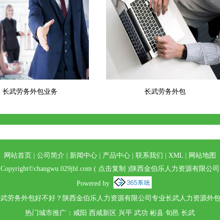
长武劳务外包业务
长武劳务外包
网站首页
|
公司简介
|
新闻中心
|
产品中心
|
联系我们
|
XML
|
网站地图
Copyright©
changwu.029jbl.com
(
点击复制
)陕西金伯乐人力资源有限公司
Powered by
武劳务外包好不好？陕西金伯乐人力资源有限公司专业长武人力资源外包,
热门城市推广：
咸阳
西咸新区
兴平
武功
彬县
旬邑
长武