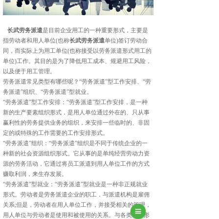
长武劳务派遣
是目前企业用工的一种重要形式，主要是
指劳动者和用人单位(也称
长武劳务派遣
单位)签订劳动合
同，而实际上为用工单位(也称接受以劳务派遣形式用工的
单位)工作。其目的是为了降低用工成本、规避用工风险，
以及便于用工管理。
劳务派遣常见类型有哪些呢？“劳务派遣”型工作安排、“劳
务派遣”组织、“劳务派遣”型就业。
“劳务派遣”型工作安排：“劳务派遣”型工作安排，是一种
新的生产要素组织形式，是用人单位通过外在的、只从事
赢利性的劳务提供业务的组织，来安排一些临时的、非固
定的或特殊的工作需要的工作安排形式。
“劳务派遣”组织：“劳务派遣”组织是不同于传统企业的一
种新的社会资源组织形式。它从事的是单纯经营劳动力资
源的劳务活动，它通过将员工派遣到用人单位工作的方式
赚取利润，来生存发展。
“劳务派遣”型就业：“劳务派遣”型就业是一种非正规就业
形式。劳动者是劳务派遣企业的职工，与派遣机构是雇佣
关系;但是，劳动者在用人单位工作，并接受相关的管理，
用人单位与劳动者是使用和被使用的关系。与各类就业形