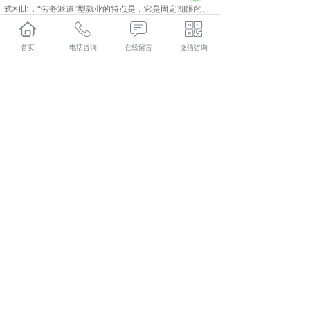
式相比，“劳务派遣”型就业的特点是，它是固定期限的、
依附性就业。
与其他用工形式不同，劳务派遣有两个较大的特点，一是
首页
电话咨询
在线留言
微信咨询
劳动者是派遣公司的职工，存在劳动合同关系。这与劳务
中介、劳务代理不同;二是派遣公司只从事劳务派遣业务，
不承包项目，这与劳务承包不同。
长武人力资源外包多少钱？长武劳务派遣报价？长武劳务
外包好不好？陕西金伯乐人力资源有限公司专业长武人力
资源外包,长武劳务派遣,长武劳务外包,长武社保代缴,的公
司
相关标签：
劳务派遣
,
人力资源外包
,
社保代缴
,
上一条：
长武劳务外包的基本流程
下一条：
长武人力资源服务为何如此受欢迎
365系统