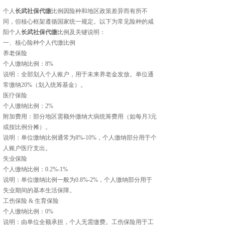
个人
长武社保代缴
比例因险种和地区政策差异而有所不
同，但核心框架遵循国家统一规定。以下为常见险种的咸
阳个人
长武社保代缴
比例及关键说明：
一、核心险种个人代缴比例‌
‌养老保险‌
‌个人缴纳比例‌：8%
‌说明‌：全部划入个人账户，用于未来养老金发放。单位通
常缴纳20%（划入统筹基金）。
‌医疗保险‌
‌个人缴纳比例‌：2%
‌附加费用‌：部分地区需额外缴纳大病统筹费用（如每月3元
或按比例分摊）。
‌说明‌：单位缴纳比例通常为8%-10%，个人缴纳部分用于个
人账户医疗支出。
‌失业保险‌
‌个人缴纳比例‌：0.2%-1%
‌说明‌：单位缴纳比例一般为0.8%-2%，个人缴纳部分用于
失业期间的基本生活保障。
‌工伤保险 & 生育保险‌
‌个人缴纳比例‌：0%
‌说明‌：由单位全额承担，个人无需缴费。工伤保险用于工