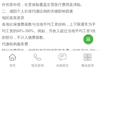
作伤害补偿，生育保险覆盖生育医疗费用及津贴。
‌二、咸阳个人社保代缴比例的关键影响因素‌
‌地区政策差异‌
各地社保缴费基数与当地平均工资挂钩，上下限通常为平
均工资的60%-300%。例如，月收入超过当地平均工资3倍
的部分，不计入缴费基数。
‌代缴机构服务费‌
除社保费用外，代缴机构可能收取服务费（如每月50-200
元），需在签约前明确费用结构。
‌灵活就业人员政策‌
首页
电话咨询
在线留言
微信咨询
若以灵活就业身份参保，养老保险个人缴纳比例通常为2
0%（全部划入统筹基金和个人账户），医疗保险比例与职
工医保一致，但需自行承担单位部分费用。
长武人力资源外包多少钱？长武劳务派遣报价？长武劳务
外包好不好？陕西金伯乐人力资源有限公司专业长武人力
资源外包,长武劳务派遣,长武劳务外包,长武社保代缴,的公
司
相关标签：
咸阳个人社保代缴
,
咸阳劳务外包
,
咸阳人力资源
外包
,