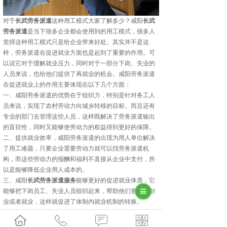
对于
长武劳务派遣
这种用工模式大家了解多少？咸阳
长武
劳务派遣
是当下很多企业都会使用到的用工模式，很多人
觉得这种用工模式只是给企业带来好处。其实并不是这
样，劳务派遣在促进就业方面也是起到了重要的作用。可
以说它对于缓解就业压力，同时对于一部分下岗、失业的
人员来说，也给他们提供了再就业的机会。咸阳劳务派遣
在促进就业上的作用主要体现在以下几个方面：
一、咸阳劳务派遣的优势在于组织力，特别是针对务工人
员来说，实现了农村劳动力向城乡转移的目标。而且还有
专业的部门去管理这些人员，这样既解决了劳务派遣输出
的盲目性，同时又能够使劳动力的权益得到更好的保障。
二、提供就业效率，咸阳劳务派遣的出现为用人单位解决
了用工难题，只要企业需要劳动力就可以找劳务派遣机
构，而这些劳动力的报酬和福利不直接从企业中支付，所
以是能够降低企业用人成本的。
三、咸阳
长武劳务派遣服务
能够更好的促进就业体质，它
能够把下岗员工、失业人员组织起来，帮助他们更好的创
业或者就业，这样就促进了体制内就业机制的转换。
以上的这些就是咸阳劳务派遣的促进就业方面的一些体
现，正是因为如此，所以才会受到认可和欢迎。