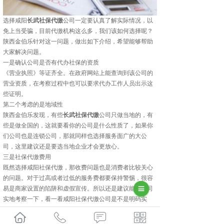
选择咸阳
长武社保代缴
公司一定要认真了解实际情况，以
免上当受骗，目前代缴机构这么多，我们该如何选择呢？
陕西金伯乐针对这一问题，做出如下介绍，希望能够帮助
大家解决问题。
一是确认公司是否有代办社保的资质
《营业执照》等证齐全。在政府网站上能查询到该公司的
营业资质，在考察过程中也可以要求代办工作人员出示这
些证明。
第二个考虑的是地域性
陕西金伯乐发现，有些
长武社保代缴
公司只做当地的，有
些是做全国的，这就要看你的公司是什么性质了，如果你
们公司也是连锁公司，那就同样也选择服务面广的大公
司，这里建议还是要选当地企业才会更放心。
三是社保代缴费用
既然选择咸阳社保代缴，那收费问题也是消费者比较关心
的问题。对于过高或者过低的服务费都要保持警惕，很容
易是商家设置的陷阱和虚假宣传。所以还是建议能到公司
实地考察一下，看一看咸阳社保代缴公司是不是明码实
价，有没有隐形费用等等，这就需要在选择的时候不要着
急，想清楚再做决定。