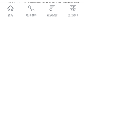
综上所述，企业选择咸阳劳务外包不仅可以有效解决
企业人力资部门各种问题，同时也为企业节约人力和时间
成本，有助于企业在主营业务上取得更大的突破。
首页
电话咨询
在线留言
微信咨询
长武人力资源外包多少钱？长武劳务派遣报价？长武劳务
外包好不好？陕西金伯乐人力资源有限公司专业长武人力
资源外包,长武劳务派遣,长武劳务外包,长武社保代缴,的公
司
相关标签：
咸阳劳务外包
,
咸阳人力资源外包
,
咸阳劳务外包
公司
,
上一条：
个人长武社保代缴需要注意什么
下一条：
长武劳务派遣的定义
365系统