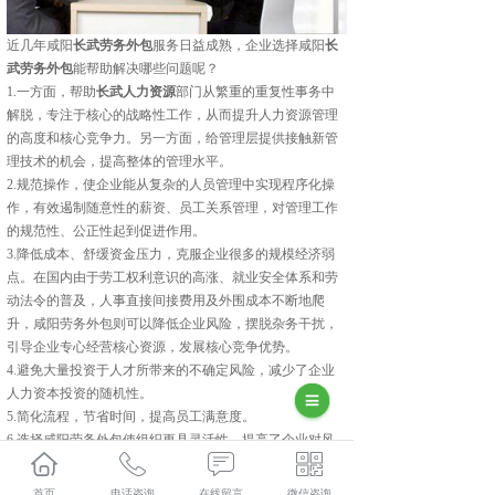
近几年咸阳
长武劳务外包
服务日益成熟，企业选择咸阳
长
武劳务外包
能帮助解决哪些问题呢？
1.一方面，帮助
长武人力资源
部门从繁重的重复性事务中
解脱，专注于核心的战略性工作，从而提升人力资源管理
的高度和核心竞争力。另一方面，给管理层提供接触新管
理技术的机会，提高整体的管理水平。
2.规范操作，使企业能从复杂的人员管理中实现程序化操
作，有效遏制随意性的薪资、员工关系管理，对管理工作
的规范性、公正性起到促进作用。
3.降低成本、舒缓资金压力，克服企业很多的规模经济弱
点。在国内由于劳工权利意识的高涨、就业安全体系和劳
动法令的普及，人事直接间接费用及外围成本不断地爬
升，咸阳劳务外包则可以降低企业风险，摆脱杂务干扰，
引导企业专心经营核心资源，发展核心竞争优势。
4.避免大量投资于人才所带来的不确定风险，减少了企业
人力资本投资的随机性。
5.简化流程，节省时间，提高员工满意度。
6.选择咸阳劳务外包使组织更具灵活性，提高了企业对风
险的应变能力。
长武人力资源外包多少钱？长武劳务派遣报价？长武劳务
首页
电话咨询
在线留言
微信咨询