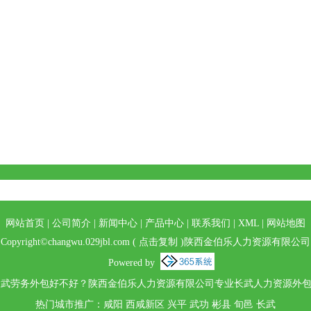
网站首页
|
公司简介
|
新闻中心
|
产品中心
|
联系我们
|
XML
|
网站地图
Copyright©
changwu.029jbl.com
(
点击复制
)陕西金伯乐人力资源有限公司
Powered by
武劳务外包好不好？陕西金伯乐人力资源有限公司专业长武人力资源外包,
热门城市推广：
咸阳
西咸新区
兴平
武功
彬县
旬邑
长武