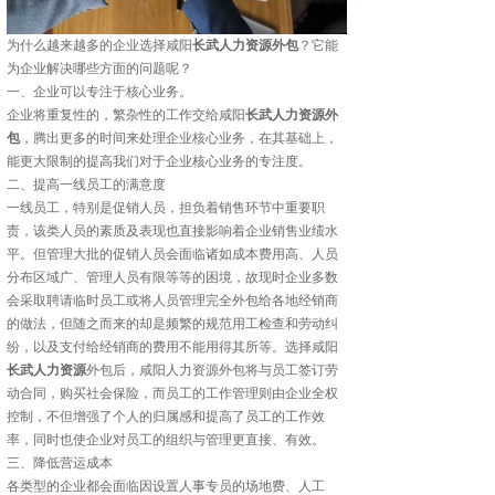
为什么越来越多的企业选择咸阳
长武人力资源外包
？它能
为企业解决哪些方面的问题呢？
一、企业可以专注于核心业务。
企业将重复性的，繁杂性的工作交给咸阳
长武人力资源外
包
，腾出更多的时间来处理企业核心业务，在其基础上，
能更大限制的提高我们对于企业核心业务的专注度。
二、提高一线员工的满意度
一线员工，特别是促销人员，担负着销售环节中重要职
责，该类人员的素质及表现也直接影响着企业销售业绩水
平。但管理大批的促销人员会面临诸如成本费用高、人员
分布区域广、管理人员有限等等的困境，故现时企业多数
会采取聘请临时员工或将人员管理完全外包给各地经销商
的做法，但随之而来的却是频繁的规范用工检查和劳动纠
纷，以及支付给经销商的费用不能用得其所等。选择咸阳
长武人力资源
外包后，咸阳人力资源外包将与员工签订劳
动合同，购买社会保险，而员工的工作管理则由企业全权
控制，不但增强了个人的归属感和提高了员工的工作效
率，同时也使企业对员工的组织与管理更直接、有效。
三、降低营运成本
各类型的企业都会面临因设置人事专员的场地费、人工