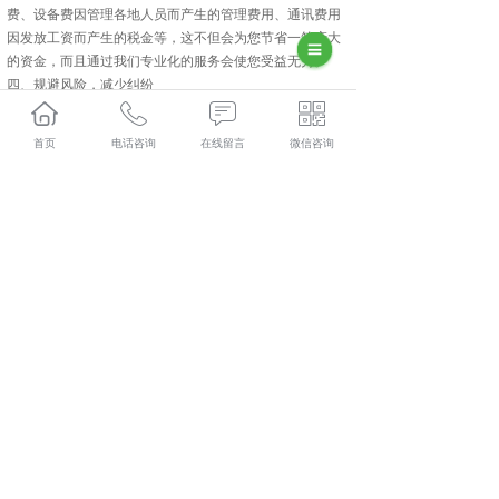
费、设备费因管理各地人员而产生的管理费用、通讯费用
因发放工资而产生的税金等，这不但会为您节省一笔庞大
的资金，而且通过我们专业化的服务会使您受益无穷。
四、规避风险，减少纠纷
选择咸阳人力资源外包前：公司通常会受到诸如此类问题
的困扰，与员工的劳动纠纷，收到劳动仲裁部门的诉讼函
首页
电话咨询
在线留言
微信咨询
因劳动年审、社会保障局检查受到政府相关部门的警告、
批评、罚款、甚至法律诉讼等。参与人事外包后：咸阳人
力资源外包公司与各政府相关管理机关有着长期友好合作
关系，各地服务处能及时掌控和解决当地的人事问题。
长武人力资源外包多少钱？长武劳务派遣报价？长武劳务
外包好不好？陕西金伯乐人力资源有限公司专业长武人力
资源外包,长武劳务派遣,长武劳务外包,长武社保代缴,的公
司
相关标签：
咸阳人力资源外包
,
人力资源外包公司
,
上一条：
长武社保代缴靠谱吗
下一条：
长武劳务派遣工作值得去嘛