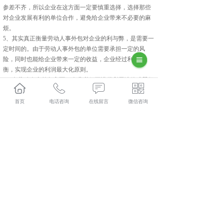
参差不齐，所以企业在这方面一定要慎重选择，选择那些
对企业发展有利的单位合作，避免给企业带来不必要的麻
烦。
5、其实真正衡量劳动人事外包对企业的利与弊，是需要一
定时间的。由于劳动人事外包的单位需要承担一定的风
险，同时也能给企业带来一定的收益，企业经过利益权
衡，实现企业的利润最大化原则。
6、在劳动人事外包方面，企业必须要懂得利用法律武器保
护企业的利益。近年来，我国对“劳动人事外包”的立法逐
渐增多，所涉及的方面也日渐全面，但是由于“劳动人事外
首页
电话咨询
在线留言
微信咨询
包”在我国发展时间比较短，而且也是一种新型的时代产
物，所以有些方面还需要日后完善。中外企提醒大家，在
进行咸阳劳务派遣合作的时候，一定要考虑法律因素，如
果发现自己的利益有可能得不到法律的保护，那么一定要
仔细考虑之后再决定。
长武人力资源外包多少钱？长武劳务派遣报价？长武劳务
外包好不好？陕西金伯乐人力资源有限公司专业长武人力
资源外包,长武劳务派遣,长武劳务外包,长武社保代缴,的公
司
相关标签：
咸阳劳务派遣
,
劳务派遣公司
,
咸阳劳务外包
,