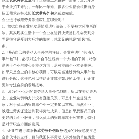
咸阳
长武劳务派遣
对于企业招工来说并不陌生，近几年对
于企业招工来说，一年比一年难。很多企业都会根据自身
招工需求选择咸阳
长武劳务外包
来帮助完成。
企业进行咸阳劳务派遣应注意哪些呢？
1、根据自身企业的发展情况进行决策，不要被大环境所影
响。其实现实生活中一个企业在进行决策是往往会受到外
界是很容易受到大环境的影响，就常见的就是“跟风”现
象。
2、明确自己的劳动人事外包的项目。企业在进行“劳动人
事外包”时，必须对这个合作过程有一个大概的了解，特别
是关于企业的核心职能这方面，尽可能由企业本身掌握。
如果只是企业的非核心项目，可以适当通过劳动人事外包
进行分配，这样也可以帮助企业减少繁琐的工作，让企业
更加专注自身的发展战略。
3、因为企业运用的是劳动人事外包战略，所以在劳动关系
上，企业与劳动力并没有直接关系，可是中外企提醒大
家，对于员工的归属感企业一定要加以重视。虽然企业可
以通过劳务派遣达到获得劳动成果，但是如果想要员工的
更好的为企业服务，那么员工的归属感就十分重要，特别
是对于职业方面的发展。
4、企业在进行咸阳
长武劳务外包服务
选择的时候也要注意
合作伙伴的选择，目前我国从事劳动人事外包的单位质量