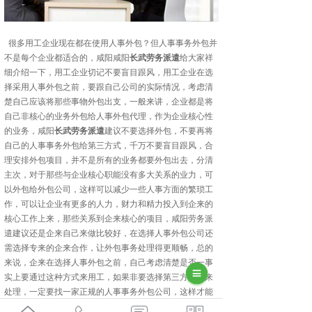
很多用工企业现在都在使用人事外包？但人事事务外包并
不是每个企业都适合的，咸阳咸阳
长武劳务派遣
给大家祥
细介绍一下，用工企业切记不要盲目跟风，用工企业在选
择采用人事外包之前，要跟自己公司的实际情况，考虑清
楚自己应该将那些事物外包出支，一般来讲，企业都是将
自己非核心的业务外包给人事外包代理，作为企业核心性
的业务，咸阳
长武劳务派遣
建议不要选择外包，不要再将
自己的人事事务外包给第三方式，千万不要盲目跟风，合
理安排外包项目，并不是所有的业务都要外包出去，分清
主次，对于那些与企业核心职能没有多大关系的业力，可
以外包给外包公司，这样可以减少一些人事方面的繁琐工
作，可以让企业有更多的人力，财力和精力投入到企来的
核心工作上来，那些关系到企来核心的项目，咸阳劳务派
遣建议还是企来自己来做比较好，在选择人事外包公司还
需选择专来的企来合作，让外包事务处理得更顺畅，总的
来说，企来在选择人事外包之前，自己考虑清楚是否一事
实上要通过这种方式来用工，如果非要选择第三方人事来
处理，一定要找一家正规的人事事务外包公司，这样才能
为企业提供透明的，高效的，有保障的服务。陕西金伯乐