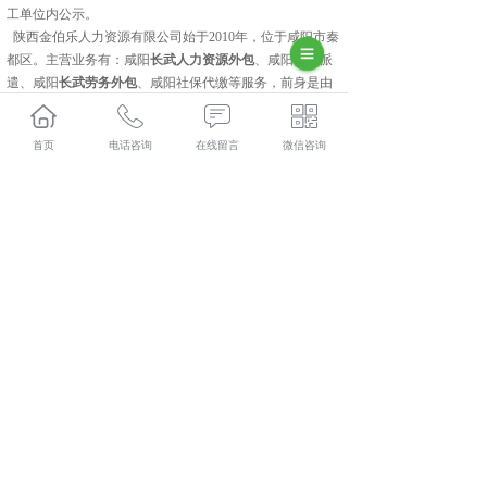
工单位内公示。
陕西金伯乐人力资源有限公司始于2010年，位于咸阳市秦
都区。主营业务有：咸阳
长武人力资源外包
、咸阳劳务派
遣、咸阳
长武劳务外包
、咸阳社保代缴等服务，前身是由
多家人力资源子公司历经数年发展，于2019年合并成立现
公司。是由秦都区人力资源和社会保障局行政许可和批
首页
电话咨询
在线留言
微信咨询
准，实力雄厚的一家有限责任公司。
长武人力资源外包多少钱？长武劳务派遣报价？长武劳务
外包好不好？陕西金伯乐人力资源有限公司专业长武人力
资源外包,长武劳务派遣,长武劳务外包,长武社保代缴,的公
司
相关标签：
咸阳劳务派遣
,
咸阳劳务外包
,
人力资源外包
,
上一条：
长武社保代缴介绍企业选择人事外包的几个关键
因素
下一条：
长武岗位外包 对于对哪些企业帮助更大？