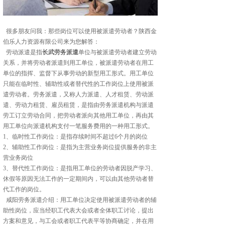
很多朋友问我：那些岗位可以使用被派遣劳动者？陕西金
伯乐人力资源有限公司来为您解答：
劳动派遣是指
长武劳务派遣
单位与被派遣劳动者建立劳动
关系，并将劳动者派遣到用工单位，被派遣劳动者在用工
单位的指挥、监督下从事劳动的新型用工形式。用工单位
只能在临时性、辅助性或者替代性的工作岗位上使用被派
遣劳动者。劳务派遣，又称人力派遣、人才租赁、劳动派
遣、劳动力租赁、雇员租赁，是指由劳务派遣机构与派遣
劳工订立劳动合同，把劳动者派向其他用工单位，再由其
用工单位向派遣机构支付一笔服务费用的一种用工形式。
1、临时性工作岗位：是指存续时间不超过6个月的岗位
2、辅助性工作岗位：是指为主营业务岗位提供服务的非主
营业务岗位
3、替代性工作岗位：是指用工单位的劳动者因脱产学习、
休假等原因无法工作的一定期间内，可以由其他劳动者替
代工作的岗位。
咸阳劳务派遣介绍：用工单位决定使用被派遣劳动者的辅
助性岗位，应当经职工代表大会或者全体职工讨论，提出
方案和意见，与工会或者职工代表平等协商确定，并在用