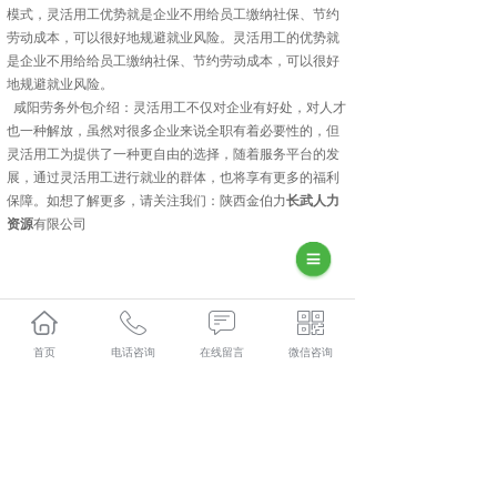
模式，灵活用工优势就是企业不用给员工缴纳社保、节约
劳动成本，可以很好地规避就业风险。灵活用工的优势就
是企业不用给给员工缴纳社保、节约劳动成本，可以很好
地规避就业风险。
咸阳劳务外包介绍：灵活用工不仅对企业有好处，对人才
也一种解放，虽然对很多企业来说全职有着必要性的，但
灵活用工为提供了一种更自由的选择，随着服务平台的发
展，通过灵活用工进行就业的群体，也将享有更多的福利
保障。如想了解更多，请关注我们：陕西金伯力
长武人力
资源
有限公司
首页
电话咨询
在线留言
微信咨询
长武人力资源外包多少钱？长武劳务派遣报价？长武劳务
外包好不好？陕西金伯乐人力资源有限公司专业长武人力
资源外包,长武劳务派遣,长武劳务外包,长武社保代缴,的公