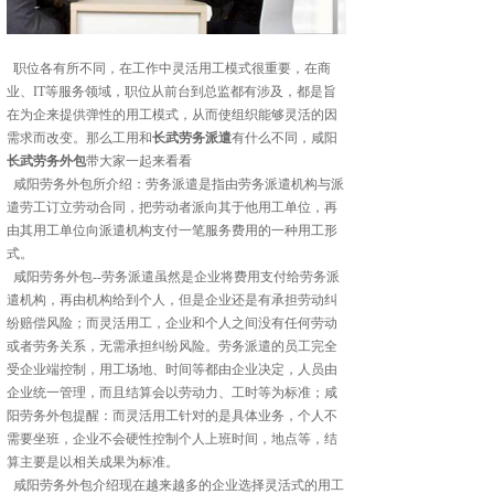
职位各有所不同，在工作中灵活用工模式很重要，在商
业、IT等服务领域，职位从前台到总监都有涉及，都是旨
在为企来提供弹性的用工模式，从而使组织能够灵活的因
需求而改变。那么工用和
长武劳务派遣
有什么不同，咸阳
长武劳务外包
带大家一起来看看
咸阳劳务外包所介绍：劳务派遣是指由劳务派遣机构与派
遣劳工订立劳动合同，把劳动者派向其于他用工单位，再
由其用工单位向派遣机构支付一笔服务费用的一种用工形
式。
咸阳劳务外包--劳务派遣虽然是企业将费用支付给劳务派
遣机构，再由机构给到个人，但是企业还是有承担劳动纠
纷赔偿风险；而灵活用工，企业和个人之间没有任何劳动
或者劳务关系，无需承担纠纷风险。劳务派遣的员工完全
受企业端控制，用工场地、时间等都由企业决定，人员由
企业统一管理，而且结算会以劳动力、工时等为标准；咸
阳劳务外包提醒：而灵活用工针对的是具体业务，个人不
需要坐班，企业不会硬性控制个人上班时间，地点等，结
算主要是以相关成果为标准。
咸阳劳务外包介绍现在越来越多的企业选择灵活式的用工