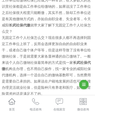
工作单位给缴纳社保已经成为一种常识，在大多数人的意
识里社保都是由工作单位给缴纳的，如果说没了工作单位
之后社保很大程度只能断缴，其实不然，除却工作单位还
是有其他缴纳方式的，亦如自由职业者、失业者等，今天
咸阳
长武社保代缴
就带大家了解下无固定工作个人社保怎
么交？
无固定工作个人社保怎么交？现在很多人都不再选择到固
定工作单位上班了，反而会选择更加自由的自由职业来
干，或者自己做个体户等等，但是这样导致了没有单位给
缴纳社保，于是就需要大家各显神通的自己缴纳了。一般
来说个人自己缴纳社保最简单的方式是找一家
长武社保代
缴
机构去办理，也不用自己操作，找一家专业的咸阳社保
代缴机构，选择一个适合自己的缴纳基数即可，当然费用
是需要自己承担的。如果说在户籍地发展的话也可以直接
办理灵活就业社保，但是险种只有养老和医疗，如有生育
险需求的话是满足不了的。
以上就是咸阳社保代缴的缴纳方法，其他问题可以到陕西
金伯乐
长武人力资源
有限公司官网咨询或者致电咨询。
首页
电话咨询
在线留言
微信咨询
长武人力资源外包多少钱？长武劳务派遣报价？长武劳务
外包好不好？陕西金伯乐人力资源有限公司专业长武人力
资源外包,长武劳务派遣,长武劳务外包,长武社保代缴,的公
司