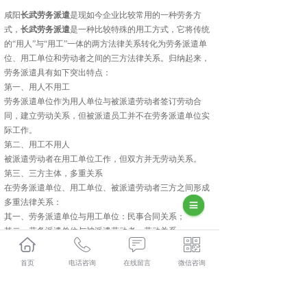
咸阳
长武劳务派遣
是现如今企业比较常用的一种劳务方
式，
长武劳务派遣
是一种比较特殊的用工方式，它将传统
的“用人”与“用工”一体的两方法律关系转化为劳务派遣单
位、用工单位和劳动者之间的三方法律关系。归纳起来，
劳务派遣具有如下突出特点：
第一、用人不用工
劳务派遣单位作为用人单位与被派遣劳动者签订劳动合
同，建立劳动关系，但被派遣员工并不在劳务派遣单位实
际工作。
第二、用工不用人
被派遣劳动者在用工单位工作，但双方并无劳动关系。
第三、三方主体，多重关系
在劳务派遣单位、用工单位、被派遣劳动者三方之间形成
多重法律关系：
其一、劳务派遣单位与用工单位：民事合同关系；
其二、劳务派遣单位与被派遣劳动者：劳动关系；
其三、用工单位与被派遣劳动者：特殊管理与被管理关
系。
首页
电话咨询
在线留言
微信咨询
长武人力资源外包多少钱？长武劳务派遣报价？长武劳务
外包好不好？陕西金伯乐人力资源有限公司专业长武人力
资源外包,长武劳务派遣,长武劳务外包,长武社保代缴,的公