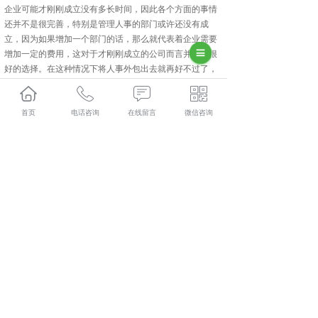
企业可能才刚刚成立没有多长时间，因此各个方面的事情
还并不是很完善，特别是管理人事的部门或许还没有成
立，因为如果增加一个部门的话，那么就代表着企业需要
增加一定的费用，这对于才刚刚成立的公司而言并不是很
好的选择。在这种情况下将人事外包出去就再好不过了，
和咸阳人力资源外包公司合作，将招聘的事情交给代理公
司去完成。一方面人事外包公司因为在这方面非常专业，
首页
电话咨询
在线留言
微信咨询
可以帮助公司找到非常合适的人选，另外企业也可以一门
心思把精力都放在发展自己的核心业务上。
所以，以上两种情况下企业不妨把人事外包代理给第三方
公司，这样会有更好的招聘效果。
长武人力资源外包多少钱？长武劳务派遣报价？长武劳务
外包好不好？陕西金伯乐人力资源有限公司专业长武人力
资源外包,长武劳务派遣,长武劳务外包,长武社保代缴,的公
司
相关标签：
人力资源外包
,
上一条：
如何选择长武社保代缴公司