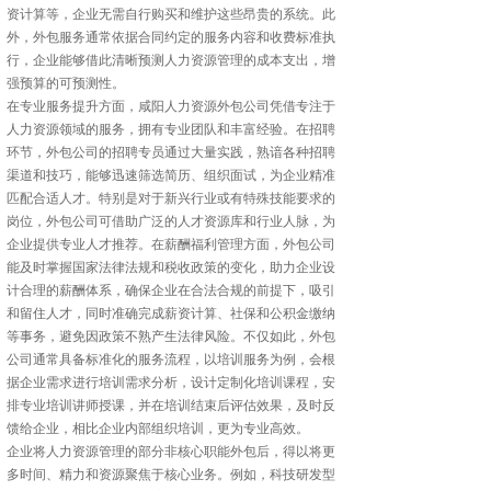
资计算等，企业无需自行购买和维护这些昂贵的系统。此
外，外包服务通常依据合同约定的服务内容和收费标准执
行，企业能够借此清晰预测人力资源管理的成本支出，增
强预算的可预测性。
在专业服务提升方面，咸阳人力资源外包公司凭借专注于
人力资源领域的服务，拥有专业团队和丰富经验。在招聘
环节，外包公司的招聘专员通过大量实践，熟谙各种招聘
渠道和技巧，能够迅速筛选简历、组织面试，为企业精准
匹配合适人才。特别是对于新兴行业或有特殊技能要求的
岗位，外包公司可借助广泛的人才资源库和行业人脉，为
企业提供专业人才推荐。在薪酬福利管理方面，外包公司
能及时掌握国家法律法规和税收政策的变化，助力企业设
计合理的薪酬体系，确保企业在合法合规的前提下，吸引
和留住人才，同时准确完成薪资计算、社保和公积金缴纳
等事务，避免因政策不熟产生法律风险。不仅如此，外包
公司通常具备标准化的服务流程，以培训服务为例，会根
据企业需求进行培训需求分析，设计定制化培训课程，安
排专业培训讲师授课，并在培训结束后评估效果，及时反
馈给企业，相比企业内部组织培训，更为专业高效。
企业将人力资源管理的部分非核心职能外包后，得以将更
多时间、精力和资源聚焦于核心业务。例如，科技研发型