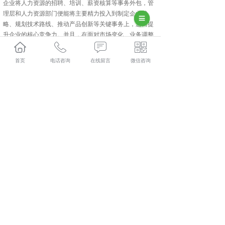
企业将人力资源的招聘、培训、薪资核算等事务外包，管
理层和人力资源部门便能将主要精力投入到制定企业战
略、规划技术路线、推动产品创新等关键事务上，进而提
升企业的核心竞争力。并且，在面对市场变化、业务调整
或企业规模扩张收缩时，人力资源外包赋予企业更强的灵
活性和适应性。当企业需快速开拓新市场、大量招聘销售
首页
电话咨询
在线留言
微信咨询
人员，或业务萎缩需要裁员时，外包公司能够迅速响应，
提供支持与协助，减轻企业在人力资源管理方面的负担，
使企业快速适应市场环境变化。
咸阳人力资源外包为企业提供了一种优化人力资源管理、
提升企业竞争力的有效途径。通过合理运用这一策略，企
业能够在降低成本、获取专业服务的同时，更加专注于核
心业务的发展，灵活应对市场变化，在激烈的市场竞争中
占据优势。然而，企业在决定实施人力资源外包时，务必
充分权衡利弊，谨慎选择与实施，以确保这一策略能够为
企业带来价值。
长武人力资源外包多少钱？长武劳务派遣报价？长武劳务
外包好不好？陕西金伯乐人力资源有限公司专业长武人力
资源外包,长武劳务派遣,长武劳务外包,长武社保代缴,的公
司
相关标签：
咸阳人力资源外包
,
咸阳社保代缴
,
咸阳劳务派