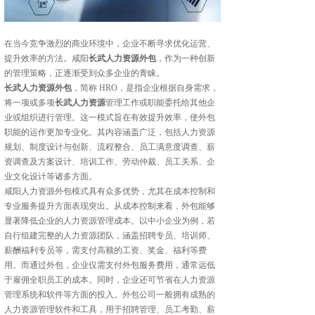
在当今竞争激烈的商业环境中，企业不断寻求优化运营、
提升效率的方法。咸阳
长武人力资源外包
，作为一种创新
的管理策略，正逐渐受到众多企业的青睐。
长武人力资源外包
，简称 HRO，是指企业根据自身需求，
将一项或多项
长武人力资源
管理工作或职能委托给其他企
业或组织进行管理。这一模式旨在有效提升效率，使外包
职能的运作更加专业化。其内容涵盖广泛，包括人力资源
规划、制度设计与创新、流程整合、员工满意度调查、薪
资调查及方案设计、培训工作、劳动仲裁、员工关系、企
业文化设计等诸多方面。
咸阳人力资源外包模式具有众多优势，尤其在成本控制和
专业服务提升方面表现突出。从成本控制来看，外包能够
显著降低企业的人力资源管理成本。以中小企业为例，若
自行组建完整的人力资源团队，涵盖招聘专员、培训师、
薪酬福利专员等，需支付高额的工资、奖金、福利等费
用。而通过外包，企业仅需支付外包服务费用，通常远低
于雇佣全职员工的成本。同时，企业还可节省在人力资源
管理系统和软件等方面的投入。外包公司一般拥有成熟的
人力资源管理软件和工具，用于招聘管理、员工考勤、薪