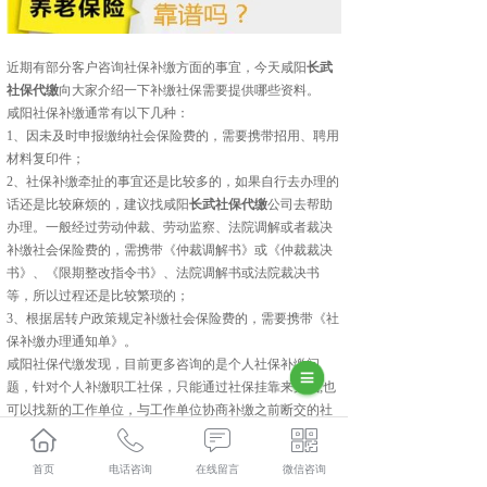
近期有部分客户咨询社保补缴方面的事宜，今天咸阳
长武
社保代缴
向大家介绍一下补缴社保需要提供哪些资料。
咸阳社保补缴通常有以下几种：
1、因未及时申报缴纳社会保险费的，需要携带招用、聘用
材料复印件；
2、社保补缴牵扯的事宜还是比较多的，如果自行去办理的
话还是比较麻烦的，建议找咸阳
长武社保代缴
公司去帮助
办理。一般经过劳动仲裁、劳动监察、法院调解或者裁决
补缴社会保险费的，需携带《仲裁调解书》或《仲裁裁决
书》、《限期整改指令书》、法院调解书或法院裁决书
等，所以过程还是比较繁琐的；
3、根据居转户政策规定补缴社会保险费的，需要携带《社
保补缴办理通知单》。
咸阳社保代缴发现，目前更多咨询的是个人社保补缴问
题，针对个人补缴职工社保，只能通过社保挂靠来完成;也
可以找新的工作单位，与工作单位协商补缴之前断交的社
保，具体根据自己的实际情况来决定。
长武人力资源外包多少钱？长武劳务派遣报价？长武劳务
首页
电话咨询
在线留言
微信咨询
外包好不好？陕西金伯乐人力资源有限公司专业长武人力