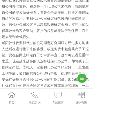
咸阳社保代办要看社会保险代缴首先还是要找个合法的注
册公司办理业务。在选择一个代理公司来代办，就想要对
该公司的资质做好审查，看是否合法注册，这样才能保障
自己的权益用。要和代办公司确定好代缴的社会保险基
数。若代办公司和客户以高基数来确定金额，实际上却以
低基数来给客户缴纳，客户的权益就无法得到保障，而且
还会受到金钱损失。
咸阳社保代要和代办的公司拟定好合同双方经过多方沟通
人然后在进行接下来的步骤，或服务费中包含几次手工报
销。要在合同上约定好工伤申报事宜，这个可以说是重中
之重。现在越来越多的人选择社保代办公司，却忽视了工
伤约定条款。委托人一定要和代办公司约定好，一旦发生
工伤事故，如何由代办公司进行申报、处理理赔等事宜。
要保存好每月给社保代办公司的打款记录。因为很多问题
社保代办公司也许会给客户造成不缴或漏缴等现象，一旦
发生这些现象，打款记录就可以作为证据使用，以达到维
权目的。
首页
电话咨询
在线留言
微信咨询
长武人力资源外包多少钱？长武劳务派遣报价？长武劳务
外包好不好？陕西金伯乐人力资源有限公司专业长武人力
资源外包,长武劳务派遣,长武劳务外包,长武社保代缴,的公
司