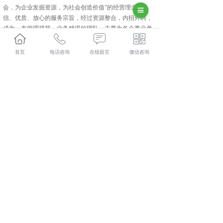
会，为企业发掘资源，为社会创造价值”的经营理念.诚
信、优质、放心的服务宗旨，经过资源整合，内招外聘，
成为一支管理规范、业务精湛的团队。主要为各企事业单
位社保、医保、养老、退休、职称评定，伤残评级等各类
问题提供专业的咨询和解决方案。如企业有需要外包的业
首页
电话咨询
在线留言
微信咨询
务来金伯乐！金伯乐才是你坚强的后盾！
长武人力资源外包多少钱？长武劳务派遣报价？长武劳务
外包好不好？陕西金伯乐人力资源有限公司专业长武人力
资源外包,长武劳务派遣,长武劳务外包,长武社保代缴,的公
司
相关标签：
咸阳人力资源外包
,
咸阳劳务派遣
,
咸阳劳务外
包
,
咸阳社保代缴
,
上一条：
长武劳务外包介绍企业为什么选择劳务外包？
下一条：
长武劳务派遣的特点
365系统