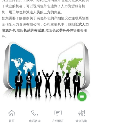
力企业降低用工成本。除此之外岗位外包还为更多人提供
了就业的机会，可以说岗位外包达到了人力资源服务机
构、用工单位和派遣人员的三方的共赢。
如您需要了解更多关于岗位外包的详细情况欢迎联系陕西
金伯乐人力资源有限公司，公司主要从事：咸阳
长武人力
资源外包
,咸阳
长武劳务派遣
,咸阳
长武劳务外包
等相关服
务。
长武人力资源外包多少钱？长武劳务派遣报价？长武劳务
首页
电话咨询
在线留言
微信咨询
外包好不好？陕西金伯乐人力资源有限公司专业长武人力
资源外包,长武劳务派遣,长武劳务外包,长武社保代缴,的公