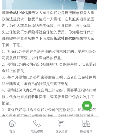
咸阳
长武社保代缴
告诉大家社保代办是按照国家有关人事
政策法规要求，接受单位或个人委托，在其服务项目范围
内，为个人或单位缴纳养老保险、生育保险、医疗保险、
失业保险及工伤保险等社会保险的费用。你知道社保代办
都有哪些注意事项吗？下面咸阳
长武社保代缴
就来带大家
了解一下吧。
1、社保代办是通过合法注册的公司来缴纳的，要对相应公
司资质做好审查，以保障自己的权益。
2、要和代办的公司确定好缴纳的社会保险基数，以免受到
金钱上的损失。
3、每个月要和代办公司索要缴费证明，或者自己在社保网
站登陆查询，看自己的社保是否真正缴纳。
4、要和社保代办公司在合同上约定好，需要手工报销的时
候，代办公司如何收取费用，或者服务费中包含几次手工
报销。
5、要保存好每月给社保代办公司的打款记录。如果社保代
办公司出现不缴或者漏缴等现象，这些打款记录就可以作
为证据使用以达到维权的目的。
以上就是咸阳社保代缴给大家分享的社保代办注意事项，
首页
电话咨询
在线留言
微信咨询
下次咸阳社保代缴再为大家带来有关社保代办的知识。