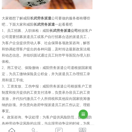
大家都想了解咸阳
长武劳务派遣
公司要做的服务都有哪些
吧，下面大家和咸阳
长武劳务派遣
一起看看吧
1、员工招募、入职体检：咸阳
长武劳务派遣公司
根据客户
公司需要招募派遣员工或客户自行招募合适的派遣员工，
为客户企业提供劳动人事、社会保障各项政策咨询，解答
和协调处理客户提出的各种问题，及时传达最新政策法规
和动态信息。并组织面试通过员工到市甲等医院办理入职
体检。
2、用工登记、保险缴纳：咸阳劳务派遣公司遣根据国家规
定，为员工缴纳保险及公积金，并为派遣员工办理招工录
用和退工手续;
3、工资发放、工伤申报：咸阳劳务派遣公司根据客户工资
制度和按月提供的工资支付清单，负责承办容员工的工资
发放，并代扣代缴员工个人所得税和其他应向国家统筹缴
纳的款项。并负责向政府申报派遣员工的工伤认定、理赔
事宜。
4、政策咨询、争议处理：为客户提供风险防范，提前预防
各种劳动争议风险的出现，当出现劳动争议的时候，为客
户解决各种问题。劳动法咨询及为企业提供突发事件的处