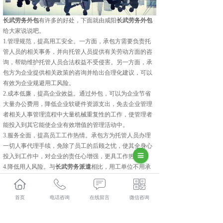
长武劳务外包
有许多的好处，下面就由咸阳
长武劳务外包
给大家说说吧。
1.管理规范，提高用工安全。一方面，承包方需要负责托
管人员的相关事务，并向托管人员提供有关劳动方面的咨
询，帮助维护托管人员合法权益不受侵害。另一方面，承
包方为企业提供相关政策的咨询并给出合理化建议，可以
有效为企业规避用工风险。
2.成本低廉，提高企业效益。通过外包，可以为企业节省
大量办公费用，降低企业软硬件资源支出，免去企业管理
者相关人事管理流程中大量机械重复性的工作，使管理者
能投入到其它能使企业有效增值的管理活动中。
3.服务全面，提高员工工作热情。承包方为托管人员办理
一切人事代理手续，免除了员工的后顾之忧，使其全身心
投入到工作中，对企业的责任心增强，更具工作热情。
4.降低用人风险。与
长武劳务派遣
相比，用工单位不用承
担连带责任。
以上就是咸阳劳务外包给大家科普的劳务外包的好处，咸
首页
电话咨询
在线留言
微信咨询
阳劳务外包感谢大家的阅读。
长武人力资源外包多少钱？长武劳务派遣报价？长武劳务
外包好不好？陕西金伯乐人力资源有限公司专业长武人力